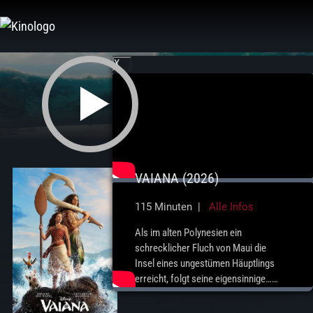
Zum
Inhalt
springen
X
VAIANA (2026)
115 Minuten |
Alle Infos
Als im alten Polynesien ein
schrecklicher Fluch von Maui die
Insel eines ungestümen Häuptlings
erreicht, folgt seine eigensinnige…
mehr