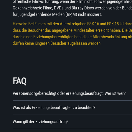
öffentliche Filmvorführung, wenn der Film nicht schwer jugendgefährde
Gekennzeichnete Filme, DVDs und Blu-ray Discs werden von der Bunde
für jugendgefährdende Medien (BPjM) nicht indiziert.
Hinweis: Bei Filmen mit den Altersfreigaben
FSK 16 und FSK 18
ist dar
dass die Besucher das angegebene Mindestalter erreicht haben. Die B
durch einen Erziehungsberechtigten hebt diese Altersbeschränkung nic
dürfen keine jüngeren Besucher zugelassen werden.
FAQ
Personensorgeberechtigt oder erziehungsbeauftragt: Wer ist wer?
Was ist als Erziehungsbeauftragter zu beachten?
Wann gilt der Erziehungsauftrag?