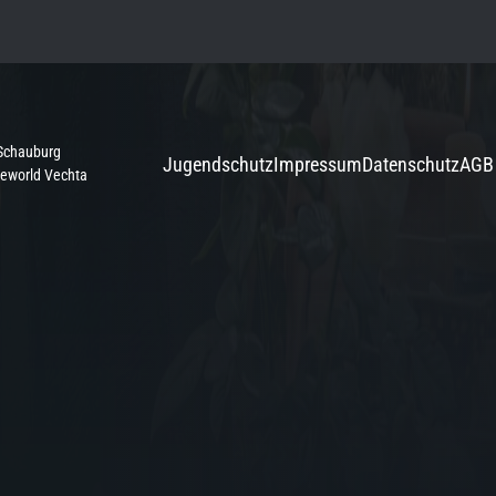
Schauburg
Jugendschutz
Impressum
Datenschutz
AGB
neworld Vechta