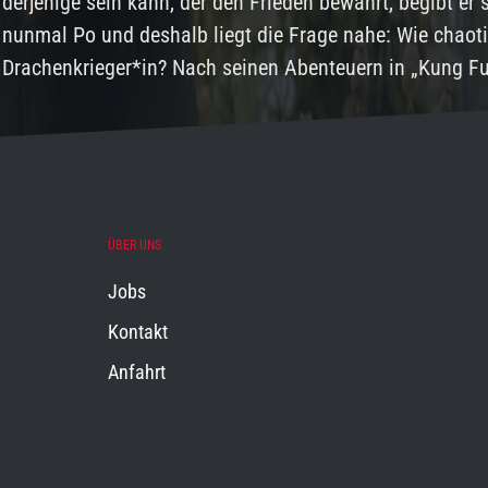
derjenige sein kann, der den Frieden bewahrt, begibt er
nunmal Po und deshalb liegt die Frage nahe: Wie chaot
Drachenkrieger*in? Nach seinen Abenteuern in „Kung F
ÜBER UNS
Jobs
Kontakt
Anfahrt