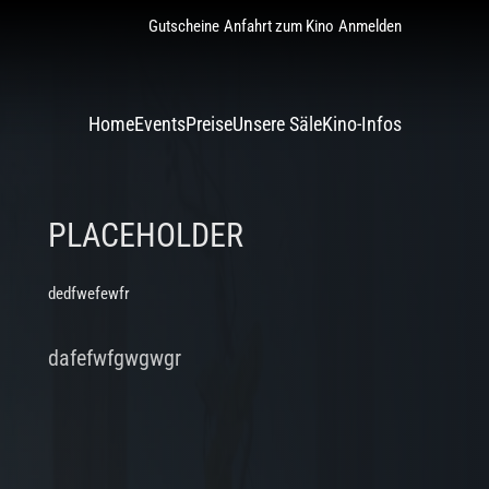
Gutscheine
Anfahrt zum Kino
Anmelden
Home
Events
Preise
Unsere Säle
Kino-Infos
PLACEHOLDER
dedfwefewfr
dafefwfgwgwgr