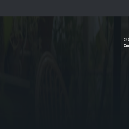
© 
Ci